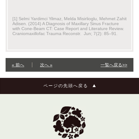
[1] Selmi Yardimci Yilmaz, Melda Misirlioglu, Mehmet Zahit
Adisen. (2014) A Diagnosis of Maxillary Sinus Fracture
with Cone-Beam CT: Case Report and Literature Review.
Craniomaxillofac Trauma Reconstr. Jun; 7(2): 85–91.
« 前へ
次へ »
一覧へ戻る>>
ページの先頭へ戻る