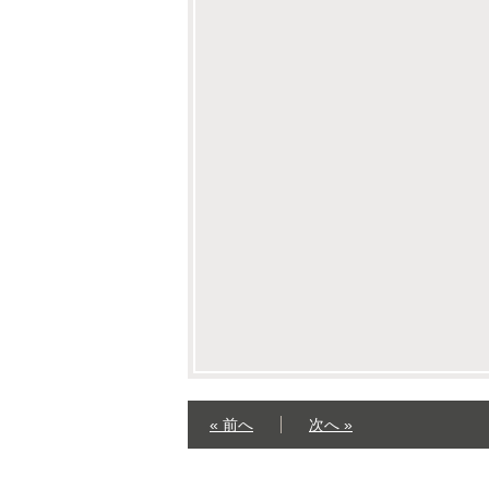
« 前へ
次へ »