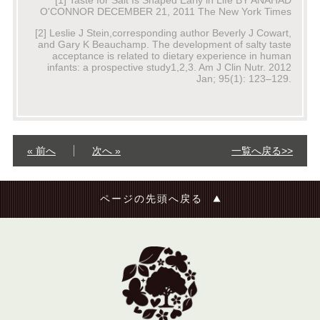
[1] Taste for Salt Is Shaped Early in Life BY ANAHAD
O'CONNOR DECEMBER 21, 2011 The New York Times
[2] Leslie J Stein,corresponding author Beverly J Cowart,
and Gary K Beauchamp. The development of salty taste
acceptance is related to dietary experience in human
infants: a prospective study1,2,3. Am J Clin Nutr. 2012
Jan; 95(1): 123–129.
« 前へ
次へ »
一覧へ戻る>>
ページの先頭へ戻る