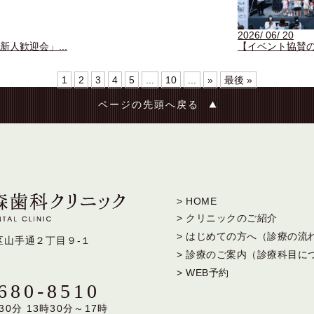
2026/ 06/ 20
人歓迎会」...
【イベント協賛の
1
2
3
4
5
...
10
...
»
最後 »
ページの先頭へ戻る
> HOME
> クリニックのご紹介
> はじめての方へ（診療の流
区山手通２丁目９-１
> 診療のご案内（診療科目に
> WEB予約
-680-8510
30分 13時30分～17時